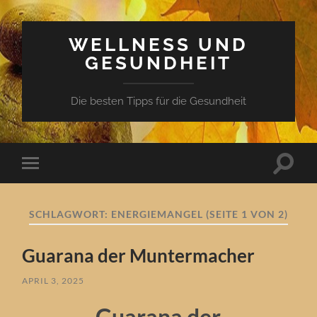
WELLNESS UND
GESUNDHEIT
Die besten Tipps für die Gesundheit
Suchfe
Mobile-
ein-/a
Menü
ein-/ausblenden
SCHLAGWORT:
ENERGIEMANGEL
(SEITE 1 VON 2)
Guarana der Muntermacher
APRIL 3, 2025
Guarana der