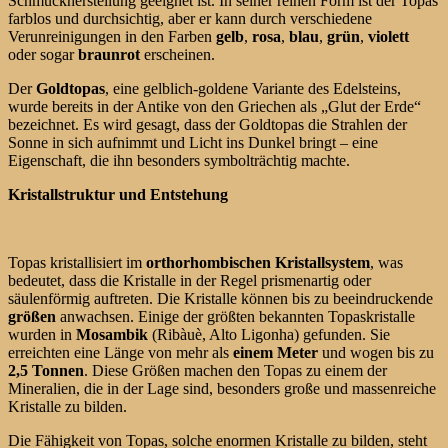
Schmuckherstellung geeignet ist. In seiner reinen Form ist der Topas
farblos und durchsichtig, aber er kann durch verschiedene
Verunreinigungen in den Farben
gelb
,
rosa
,
blau
,
grün
,
violett
oder sogar
braunrot
erscheinen.
Der
Goldtopas
, eine gelblich-goldene Variante des Edelsteins,
wurde bereits in der Antike von den Griechen als „Glut der Erde“
bezeichnet. Es wird gesagt, dass der Goldtopas die Strahlen der
Sonne in sich aufnimmt und Licht ins Dunkel bringt – eine
Eigenschaft, die ihn besonders symbolträchtig machte.
Kristallstruktur und Entstehung
Topas kristallisiert im
orthorhombischen Kristallsystem
, was
bedeutet, dass die Kristalle in der Regel prismenartig oder
säulenförmig auftreten. Die Kristalle können bis zu beeindruckende
größen
anwachsen. Einige der größten bekannten Topaskristalle
wurden in
Mosambik
(Ribàuè, Alto Ligonha) gefunden. Sie
erreichten eine Länge von mehr als
einem Meter
und wogen bis zu
2,5 Tonnen
. Diese Größen machen den Topas zu einem der
Mineralien, die in der Lage sind, besonders große und massenreiche
Kristalle zu bilden.
Die Fähigkeit von Topas, solche enormen Kristalle zu bilden, steht