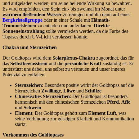
und aufgeladen werden, um seine heilende Wirkung zu bewahren.
Es wird empfohlen, den Stein ein- bis zweimal im Monat unter
warmem fließendem Wasser
zu reinigen und ihn dann auf einer
Bergkristallgruppe
oder in einer Schale mit
Hämatit-
Trommelsteinen
zu entladen und aufzuladen.
Direkte
Sonneneinstrahlung
sollte vermieden werden, da die Farbe des
Topases durch UV-Licht verblassen könnte.
Chakra und Sternzeichen
Der Goldtopas wird dem
Solarplexus-Chakra
zugeordnet, das für
das
Selbstbewusstsein
und die
persönliche Kraft
zuständig ist. Er
unterstützt uns dabei, uns selbst zu vertrauen und unser inneres
Potenzial zu entfalten.
Sternzeichen
: Besonders positiv wirkt der Goldtopas auf die
Sternzeichen
Zwillinge
,
Löwe
und
Schütze
.
Chinesisches Sternzeichen
: Der Goldtopas ist besonders
harmonisch mit den chinesischen Sternzeichen
Pferd
,
Affe
und
Schwein
.
Element
: Der Goldtopas gehört zum
Element Luft
, was
seine Verbindung zur geistigen Klarheit und Kommunikation
stärkt.
Vorkommen des Goldtopases