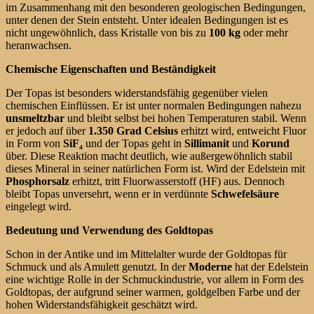
im Zusammenhang mit den besonderen geologischen Bedingungen,
unter denen der Stein entsteht. Unter idealen Bedingungen ist es
nicht ungewöhnlich, dass Kristalle von bis zu
100 kg
oder mehr
heranwachsen.
Chemische Eigenschaften und Beständigkeit
Der Topas ist besonders widerstandsfähig gegenüber vielen
chemischen Einflüssen. Er ist unter normalen Bedingungen nahezu
unsmeltzbar
und bleibt selbst bei hohen Temperaturen stabil. Wenn
er jedoch auf über
1.350 Grad Celsius
erhitzt wird, entweicht Fluor
in Form von
SiF
₄
und der Topas geht in
Sillimanit
und
Korund
über. Diese Reaktion macht deutlich, wie außergewöhnlich stabil
dieses Mineral in seiner natürlichen Form ist. Wird der Edelstein mit
Phosphorsalz
erhitzt, tritt Fluorwasserstoff (HF) aus. Dennoch
bleibt Topas unversehrt, wenn er in verdünnte
Schwefelsäure
eingelegt wird.
Bedeutung und Verwendung des Goldtopas
Schon in der Antike und im Mittelalter wurde der Goldtopas für
Schmuck und als Amulett genutzt. In der
Moderne
hat der Edelstein
eine wichtige Rolle in der Schmuckindustrie, vor allem in Form des
Goldtopas, der aufgrund seiner warmen, goldgelben Farbe und der
hohen Widerstandsfähigkeit geschätzt wird.