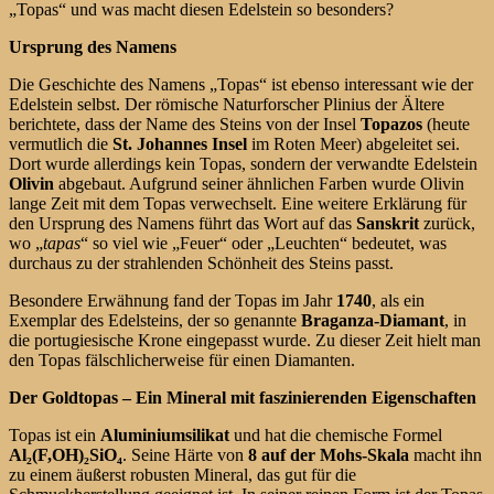
„Topas“ und was macht diesen Edelstein so besonders?
Ursprung des Namens
Die Geschichte des Namens „Topas“ ist ebenso interessant wie der
Edelstein selbst. Der römische Naturforscher Plinius der Ältere
berichtete, dass der Name des Steins von der Insel
Topazos
(heute
vermutlich die
St. Johannes Insel
im Roten Meer) abgeleitet sei.
Dort wurde allerdings kein Topas, sondern der verwandte Edelstein
Olivin
abgebaut. Aufgrund seiner ähnlichen Farben wurde Olivin
lange Zeit mit dem Topas verwechselt. Eine weitere Erklärung für
den Ursprung des Namens führt das Wort auf das
Sanskrit
zurück,
wo „
tapas
“ so viel wie „Feuer“ oder „Leuchten“ bedeutet, was
durchaus zu der strahlenden Schönheit des Steins passt.
Besondere Erwähnung fand der Topas im Jahr
1740
, als ein
Exemplar des Edelsteins, der so genannte
Braganza-Diamant
, in
die portugiesische Krone eingepasst wurde. Zu dieser Zeit hielt man
den Topas fälschlicherweise für einen Diamanten.
Der Goldtopas – Ein Mineral mit faszinierenden Eigenschaften
Topas ist ein
Aluminiumsilikat
und hat die chemische Formel
Al
₂
(F,OH)
₂
SiO
₄
. Seine Härte von
8 auf der Mohs-Skala
macht ihn
zu einem äußerst robusten Mineral, das gut für die