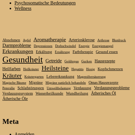
Psychosomatische Bedeutungen
Wellness
Aromatherapie
Arteriosklerose
Abnehmen
Apfel
Arthrose
Blutdruck
Darmprobleme
Depressionen
Drehschwindel
Energie
Energiemangel
Erkrankungen
Erkältung
Farbtherapie
Gesund essen
Ernährung
Gesundheit
Getreide
Hausrezepte
Goldtopas
Gurken
Heilsteine
Heilfarben
Kopfschmerzen
Heilkräuter
Hepatitis
Honig
Kräuter
Lebererkrankung
Kräutergarten
Magenübersäuerung
Migräne
Omas Hausrezepte
Magische Bäume
Migräne natürlich behandeln
Verdauungsprobleme
Schlafstörungen
Verdauung
Petersilie
Umweltbelastung
Ätherisches Öl
Verdauungssystem
Wasserheilkunde
Wundheilung
Ätherische Öle
Meta
Anmelden