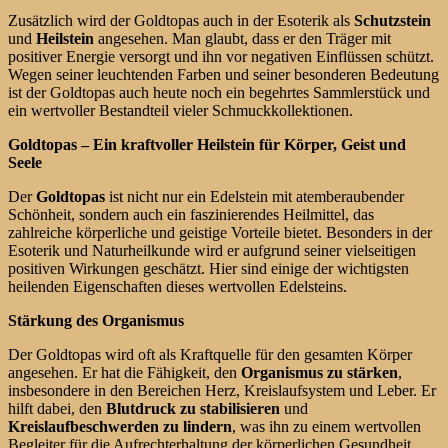
Zusätzlich wird der Goldtopas auch in der Esoterik als
Schutzstein
und
Heilstein
angesehen. Man glaubt, dass er den Träger mit
positiver Energie versorgt und ihn vor negativen Einflüssen schützt.
Wegen seiner leuchtenden Farben und seiner besonderen Bedeutung
ist der Goldtopas auch heute noch ein begehrtes Sammlerstück und
ein wertvoller Bestandteil vieler Schmuckkollektionen.
Goldtopas – Ein kraftvoller Heilstein für Körper, Geist und
Seele
Der
Goldtopas
ist nicht nur ein Edelstein mit atemberaubender
Schönheit, sondern auch ein faszinierendes Heilmittel, das
zahlreiche körperliche und geistige Vorteile bietet. Besonders in der
Esoterik und Naturheilkunde wird er aufgrund seiner vielseitigen
positiven Wirkungen geschätzt. Hier sind einige der wichtigsten
heilenden Eigenschaften dieses wertvollen Edelsteins.
Stärkung des Organismus
Der Goldtopas wird oft als Kraftquelle für den gesamten Körper
angesehen. Er hat die Fähigkeit, den
Organismus zu stärken
,
insbesondere in den Bereichen Herz, Kreislaufsystem und Leber. Er
hilft dabei, den
Blutdruck zu stabilisieren
und
Kreislaufbeschwerden zu lindern
, was ihn zu einem wertvollen
Begleiter für die Aufrechterhaltung der körperlichen Gesundheit