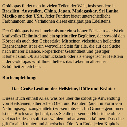
Goldtopas findet man in vielen Teilen der Welt, insbesondere in
Brasilien
,
Australien
,
China
,
Japan
,
Madagaskar
,
Sri Lanka
,
Mexiko
und den
USA
. Jeder Fundort bietet unterschiedliche
Farbnuancen und Variationen dieses einzigartigen Edelsteins.
Der Goldtopas ist weit mehr als nur ein schöner Edelstein – er ist ein
kraftvolles
Heilmittel
und ein
spiritueller Begleiter
, der sowohl den
Körper als auch den Geist stärkt. Mit seinen vielseitigen heilenden
Eigenschaften ist er ein wertvoller Stein für alle, die auf der Suche
nach innerer Balance, körperlicher Gesundheit und geistiger
Klarheit sind. Ob als Schmuckstück oder als energetischer Heilstein
– der Goldtopas wird Ihnen helfen, das Leben in all seiner
Schönheit zu erleben.
Buchempfehlung:
Das Große Lexikon der Heilsteine, Düfte und Kräuter
Dieses Buch enthält Alles, was Sie über die sofortige Anwendung
von Heilsteinen, ätherischen Ölen und Kräutern (auch in Form von
Nahrungsergänzungsmitteln) wissen müssen. Im Grunde genommen
ist das Buch so aufgebaut, dass Sie die passenden Heilsteine ohne
viel nachzulesen sofort auswählen und anwenden können. Dasselbe
gilt für alle Kräuter und ätherischen Öle. Am Ende jeden Kapitels