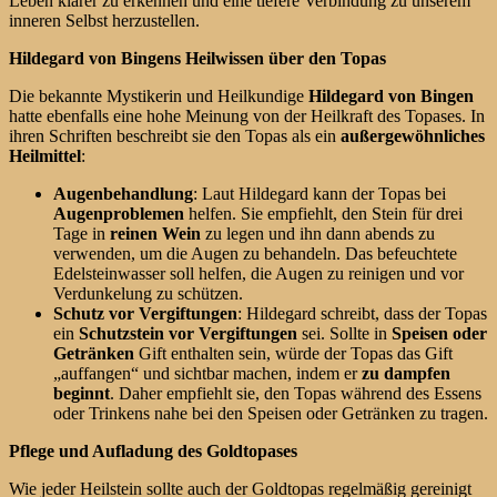
Leben klarer zu erkennen und eine tiefere Verbindung zu unserem
inneren Selbst herzustellen.
Hildegard von Bingens Heilwissen über den Topas
Die bekannte Mystikerin und Heilkundige
Hildegard von Bingen
hatte ebenfalls eine hohe Meinung von der Heilkraft des Topases. In
ihren Schriften beschreibt sie den Topas als ein
außergewöhnliches
Heilmittel
:
Augenbehandlung
: Laut Hildegard kann der Topas bei
Augenproblemen
helfen. Sie empfiehlt, den Stein für drei
Tage in
reinen Wein
zu legen und ihn dann abends zu
verwenden, um die Augen zu behandeln. Das befeuchtete
Edelsteinwasser soll helfen, die Augen zu reinigen und vor
Verdunkelung zu schützen.
Schutz vor Vergiftungen
: Hildegard schreibt, dass der Topas
ein
Schutzstein vor Vergiftungen
sei. Sollte in
Speisen oder
Getränken
Gift enthalten sein, würde der Topas das Gift
„auffangen“ und sichtbar machen, indem er
zu dampfen
beginnt
. Daher empfiehlt sie, den Topas während des Essens
oder Trinkens nahe bei den Speisen oder Getränken zu tragen.
Pflege und Aufladung des Goldtopases
Wie jeder Heilstein sollte auch der Goldtopas regelmäßig gereinigt