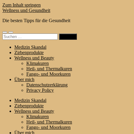
Zum Inhalt springen
Wellness und Gesundheit
Die besten Tipps für die Gesundheit
Mobile-
Suchfeld
Suchen
Menü
ein-/ausblenden
nach:
ein-/ausblenden
Medizin Skandal
Zirbenprodukte
Wellness und Beauty
Klimakuren
Heil- und Thermalkuren
Fango- und Moorkuren
Über mich
Datenschutzerklärung
Privacy Policy
Medizin Skandal
Zirbenprodukte
Wellness und Beauty
Klimakuren
Heil- und Thermalkuren
Fango- und Moorkuren
Über mich