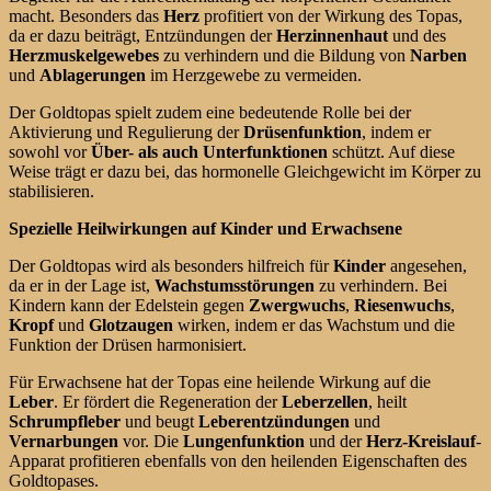
macht. Besonders das
Herz
profitiert von der Wirkung des Topas,
da er dazu beiträgt, Entzündungen der
Herzinnenhaut
und des
Herzmuskelgewebes
zu verhindern und die Bildung von
Narben
und
Ablagerungen
im Herzgewebe zu vermeiden.
Der Goldtopas spielt zudem eine bedeutende Rolle bei der
Aktivierung und Regulierung der
Drüsenfunktion
, indem er
sowohl vor
Über- als auch Unterfunktionen
schützt. Auf diese
Weise trägt er dazu bei, das hormonelle Gleichgewicht im Körper zu
stabilisieren.
Spezielle Heilwirkungen auf Kinder und Erwachsene
Der Goldtopas wird als besonders hilfreich für
Kinder
angesehen,
da er in der Lage ist,
Wachstumsstörungen
zu verhindern. Bei
Kindern kann der Edelstein gegen
Zwergwuchs
,
Riesenwuchs
,
Kropf
und
Glotzaugen
wirken, indem er das Wachstum und die
Funktion der Drüsen harmonisiert.
Für Erwachsene hat der Topas eine heilende Wirkung auf die
Leber
. Er fördert die Regeneration der
Leberzellen
, heilt
Schrumpfleber
und beugt
Leberentzündungen
und
Vernarbungen
vor. Die
Lungenfunktion
und der
Herz-Kreislauf
-
Apparat profitieren ebenfalls von den heilenden Eigenschaften des
Goldtopases.