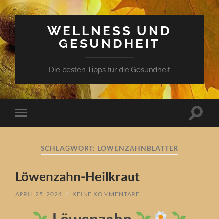
WELLNESS UND
GESUNDHEIT
Die besten Tipps für die Gesundheit
Suchfe
Mobile-
ein-/a
Menü
ein-/ausblenden
SCHLAGWORT:
LÖWENZAHNBLÄTTER
Löwenzahn-Heilkraut
APRIL 25, 2024
/
KEINE KOMMENTARE
Löwenzahn