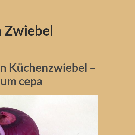
n Zwiebel
en Küchenzwiebel –
ium cepa