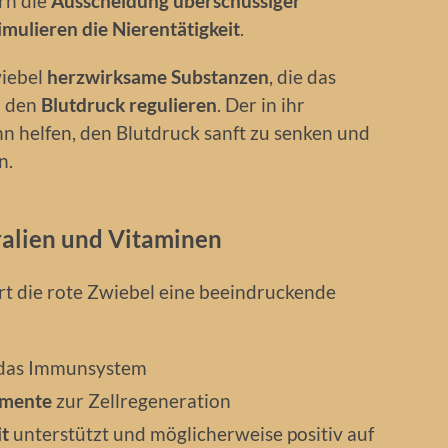
rn die
Ausscheidung überschüssiger
imulieren die Nierentätigkeit
.
wiebel
herzwirksame Substanzen
, die das
 den
Blutdruck regulieren
. Der in ihr
n helfen, den Blutdruck sanft zu senken und
n.
ralien und Vitaminen
rt die rote Zwiebel eine beeindruckende
 das Immunsystem
emente
zur Zellregeneration
t
unterstützt und möglicherweise positiv auf