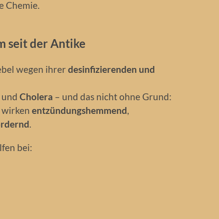
e Chemie.
 seit der Antike
ebel wegen ihrer
desinfizierenden und
und
Cholera
– und das nicht ohne Grund:
l wirken
entzündungshemmend
,
ördernd
.
fen bei: