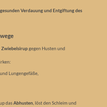
gesunden Verdauung und Entgiftung des
mwege
r
Zwiebelsirup
gegen Husten und
rken:
 und Lungengefäße,
rup das
Abhusten
, löst den Schleim und