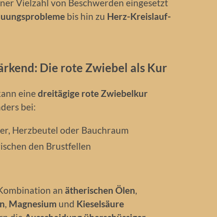
einer Vielzahl von Beschwerden eingesetzt
auungsprobleme
bis hin zu
Herz-Kreislauf-
rkend: Die rote Zwiebel als Kur
kann eine
dreitägige rote Zwiebelkur
ders bei:
er, Herzbeutel oder Bauchraum
ischen den Brustfellen
 Kombination an
ätherischen Ölen
,
en
,
Magnesium
und
Kieselsäure