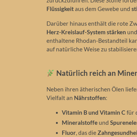
zurückzuführen. Diese Stoffe förde
Flüssigkeit
aus dem Gewebe und
st
Darüber hinaus enthält die rote Z
Herz-Kreislauf-System stärken
und
enthaltene Rhodan-Bestandteil kan
auf natürliche Weise zu stabilisiere
Natürlich reich an Mine
Neben ihren ätherischen Ölen liefe
Vielfalt an
Nährstoffen
:
Vitamin B und Vitamin C
für
Mineralstoffe
und
Spurenel
Fluor
, das die
Zahngesundhei