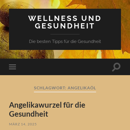
WELLNESS UND
GESUNDHEIT
Die besten Tipps für die Gesundheit
Suchfe
Mobile-
ein-/a
Menü
ein-/ausblenden
SCHLAGWORT:
ANGELIKAÖL
Angelikawurzel für die
Gesundheit
MÄRZ 14, 2025