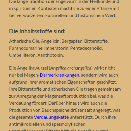
Die lange Tradition der Engelwurz in der Heilkunde und
in spirituellen Kontexten macht sie zu einer Pflanze mit
tief verwurzeltem kulturellem und historischem Wert.
Die Inhaltsstoffe sind:
Ätherische Öle, Angelicin, Bergapten, Bitterstoffe,
Furanocumarine, Imperatorin, Pentadecanolid,
Umbelliferon, Xanthotoxin.
Die Angelikawurzel (
Angelica archangelica
) wirkt nicht
nur bei Magen-
Darmerkrankungen
, sondern wird auch
aufgrund ihrer aromatischen Eigenschaften geschätzt.
Ihre Bitterstoffe und ätherischen Öle tragen gemeinsam
zur Anregung der Magensaftproduktion bei, was die
Verdauung fördert. Darüber hinaus wird auch die
Produktion von Bauchspeicheldrüsensaft angeregt, was
die gesamte
Verdauungskette
unterstützt. Durch ihre
antimikrobiellen und spasmolytischen
(krampflösenden) Effekte hilft die Angelikawurzel,