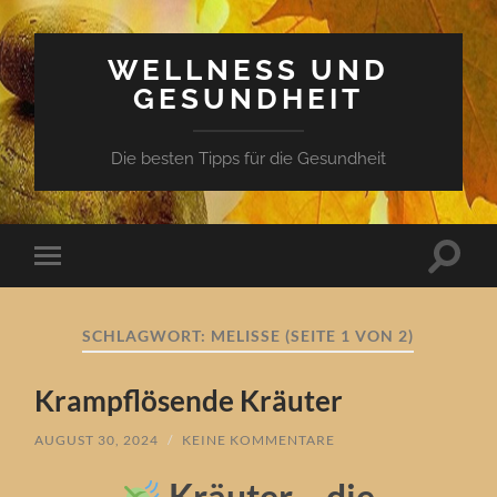
WELLNESS UND
GESUNDHEIT
Die besten Tipps für die Gesundheit
Suchfe
Mobile-
ein-/a
Menü
ein-/ausblenden
SCHLAGWORT:
MELISSE
(SEITE 1 VON 2)
Krampflösende Kräuter
AUGUST 30, 2024
/
KEINE KOMMENTARE
Kräuter – die