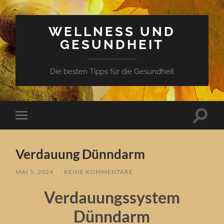
WELLNESS UND
GESUNDHEIT
Die besten Tipps für die Gesundheit
Suchfe
Mobile-
ein-/a
Menü
ein-/ausblenden
Verdauung Dünndarm
MAI 5, 2024
/
KEINE KOMMENTARE
Verdauungssystem
Dünndarm