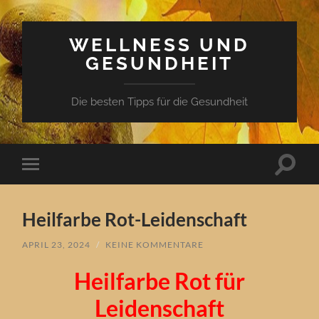
WELLNESS UND
GESUNDHEIT
Die besten Tipps für die Gesundheit
Suchfe
Mobile-
ein-/a
Menü
ein-/ausblenden
Heilfarbe Rot-Leidenschaft
APRIL 23, 2024
/
KEINE KOMMENTARE
Heilfarbe Rot für
Leidenschaft