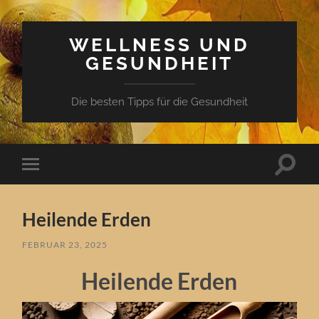
WELLNESS UND
GESUNDHEIT
Die besten Tipps für die Gesundheit
Suchfe
Mobile-
ein-/a
Menü
ein-/ausblenden
Heilende Erden
FEBRUAR 23, 2025
Heilende Erden