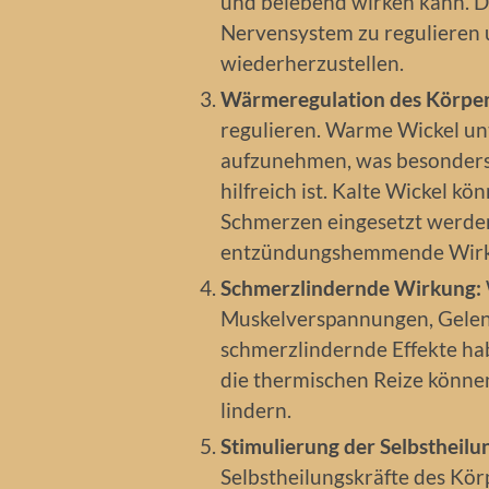
und belebend wirken kann. Di
Nervensystem zu regulieren 
wiederherzustellen.
Wärmeregulation des Körper
regulieren. Warme Wickel un
aufzunehmen, was besonders
hilfreich ist. Kalte Wickel 
Schmerzen eingesetzt werde
entzündungshemmende Wirku
Schmerzlindernde Wirkung:
Muskelverspannungen, Gele
schmerzlindernde Effekte ha
die thermischen Reize könne
lindern.
Stimulierung der Selbstheilu
Selbstheilungskräfte des Kö